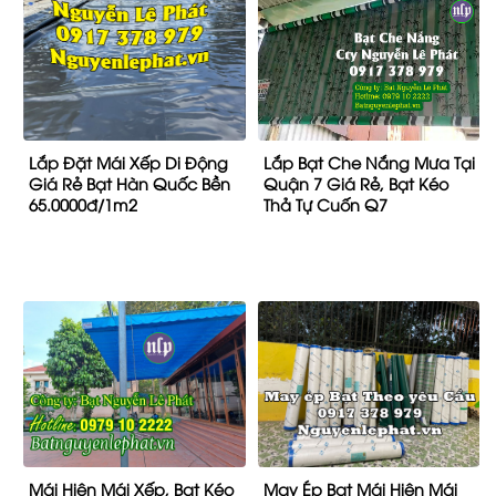
Lắp Đặt Mái Xếp Di Động
Lắp Bạt Che Nắng Mưa Tại
Giá Rẻ Bạt Hàn Quốc Bền
Quận 7 Giá Rẻ, Bạt Kéo
65.0000đ/1m2
Thả Tự Cuốn Q7
Mái Hiên Mái Xếp, Bạt Kéo
May Ép Bạt Mái Hiên Mái