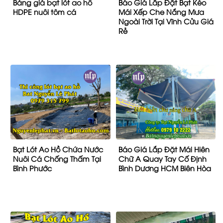
Bảng giá bạt lót ao hồ
Báo Giá Lắp Đặt Bạt Kéo
HDPE nuôi tôm cá
Mái Xếp Che Nắng Mưa
Ngoài Trời Tại Vĩnh Cửu Giá
Rẻ
Bạt Lót Ao Hồ Chứa Nước
Báo Giá Lắp Đặt Mái Hiên
Nuôi Cá Chống Thấm Tại
Chữ A Quay Tay Cố Định
Bình Phước
Bình Dương HCM Biên Hòa