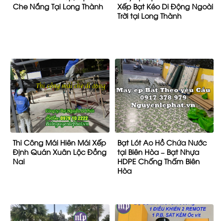
Che Nắng Tại Long Thành
Xếp Bạt Kéo Di Động Ngoài
Trời tại Long Thành
Thi Công Mái Hiên Mái Xếp
Bạt Lót Ao Hồ Chứa Nước
Định Quán Xuân Lộc Đồng
tại Biên Hòa – Bạt Nhựa
Nai
HDPE Chống Thấm Biên
Hòa