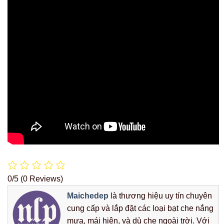
0/5
(0 Reviews)
Maichedep
là thương hiệu uy tín chuyên
cung cấp và lắp đặt các loại bạt che nắng
mưa, mái hiên, và dù che ngoài trời. Với