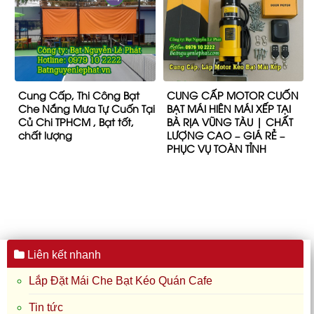
Cung Cấp, Thi Công Bạt
CUNG CẤP MOTOR CUỐN
Che Nắng Mưa Tự Cuốn Tại
BẠT MÁI HIÊN MÁI XẾP TẠI
Củ Chi TPHCM , Bạt tốt,
BÀ RỊA VŨNG TÀU | CHẤT
chất lượng
LƯỢNG CAO – GIÁ RẺ –
PHỤC VỤ TOÀN TỈNH
Liên kết nhanh
Lắp Đặt Mái Che Bạt Kéo Quán Cafe
Tin tức