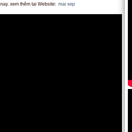
 nay. xem thêm tại Website:
mai xep