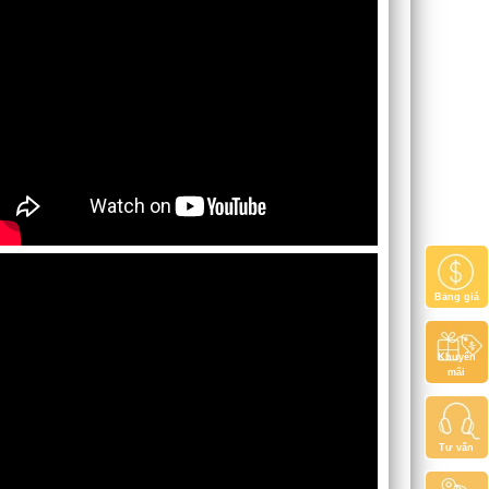
Bảng giá
Khuyến
mãi
Tư vấn