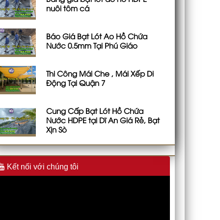
nuôi tôm cá
Báo Giá Bạt Lót Ao Hồ Chứa
Nước 0.5mm Tại Phú Giáo
Thi Công Mái Che , Mái Xếp Di
Động Tại Quận 7
Cung Cấp Bạt Lót Hồ Chứa
Nước HDPE tại Dĩ An Giá Rẻ, Bạt
Xịn Sò
Kết nối với chúng tôi