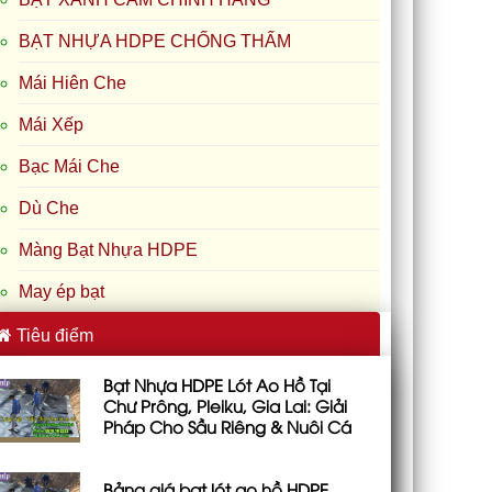
BẠT NHỰA HDPE CHỐNG THẤM
Mái Hiên Che
Mái Xếp
Bạc Mái Che
Dù Che
Màng Bạt Nhựa HDPE
May ép bạt
Tiêu điểm
Bạt Nhựa HDPE Lót Ao Hồ Tại
Chư Prông, Pleiku, Gia Lai: Giải
Pháp Cho Sầu Riêng & Nuôi Cá
Bảng giá bạt lót ao hồ HDPE