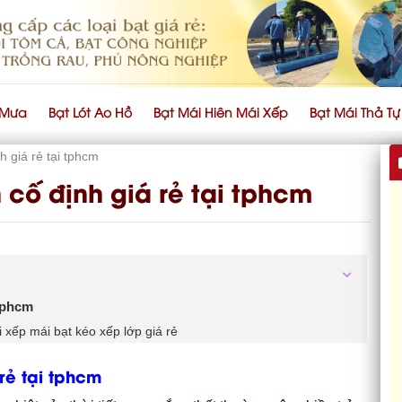
 Mưa
Bạt Lót Ao Hồ
Bạt Mái Hiên Mái Xếp
Bạt Mái Thả T
h giá rẻ tại tphcm
 cố định giá rẻ tại tphcm
 tphcm
xếp mái bạt kéo xếp lớp giá rẻ
 rẻ tại tphcm