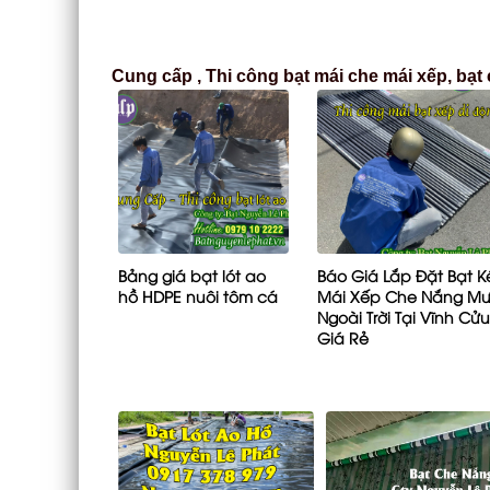
Cung cấp , Thi công bạt mái che mái xếp, bạt
Bảng giá bạt lót ao
Báo Giá Lắp Đặt Bạt K
hồ HDPE nuôi tôm cá
Mái Xếp Che Nắng M
Ngoài Trời Tại Vĩnh Cử
Giá Rẻ