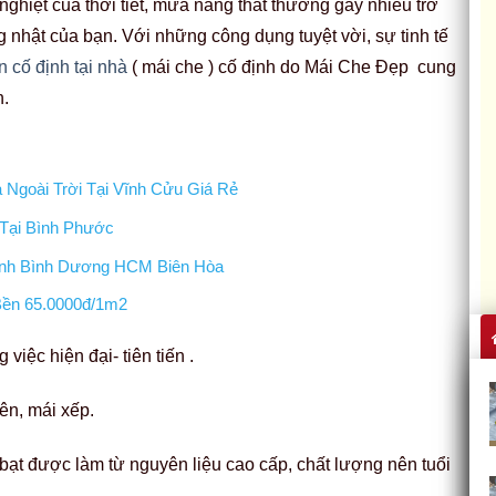
ghiệt của thời tiết, mưa nắng thất thường gây nhiều trở
g nhật của bạn. Với những công dụng tuyệt vời, sự tinh tế
n cố định tại nhà
( mái che ) cố định do Mái Che Đẹp cung
n.
Ngoài Trời Tại Vĩnh Cửu Giá Rẻ
Tại Bình Phước
Định Bình Dương HCM Biên Hòa
Bền 65.0000đ/1m2
việc hiện đại- tiên tiến .
ên, mái xếp.
 bạt được làm từ nguyên liệu cao cấp, chất lượng nên tuổi