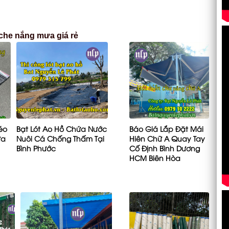
 che nắng mưa giá rẻ
éo
Bạt Lót Ao Hồ Chứa Nước
Báo Giá Lắp Đặt Mái
ưa
Nuôi Cá Chống Thấm Tại
Hiên Chữ A Quay Tay
u
Bình Phước
Cố Định Bình Dương
HCM Biên Hòa