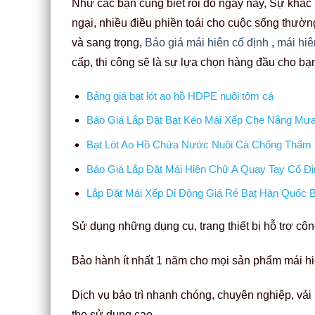
Như các bạn cũng biết rồi đó ngày nay, Sự khắc n
ngại, nhiều điều phiền toái cho cuộc sống thườn
và sang trọng,
Báo giá mái hiên cố định
,
mái hiê
cấp, thi công sẽ là sự lựa chọn hàng đầu cho bạ
Bảng giá bạt lót ao hồ HDPE nuôi tôm cá
Báo Giá Lắp Đặt Bạt Kéo Mái Xếp Che Nắng Mưa 
Bạt Lót Ao Hồ Chứa Nước Nuôi Cá Chống Thấm 
Báo Giá Lắp Đặt Mái Hiên Chữ A Quay Tay Cố 
Lắp Đặt Mái Xếp Di Động Giá Rẻ Bạt Hàn Quốc 
Sử dụng những dụng cụ, trang thiết bị hỗ trợ công 
Bảo hành ít nhất 1 năm cho mọi sản phẩm mái hi
Dịch vụ bảo trì nhanh chóng, chuyên nghiệp, vải
thọ sử dụng cao