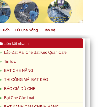
ự Cuốn
Dù Che Nắng
Liên hệ
Liên kết nhanh
Lắp Đặt Mái Che Bạt Kéo Quán Cafe
Tin tức
BẠT CHE NẮNG
THI CÔNG MÁI BẠT KÉO
BÁO GIÁ DÙ CHE
Bạt Che Các Loại
BẠT XANH CAM CHÍNH HÃNG