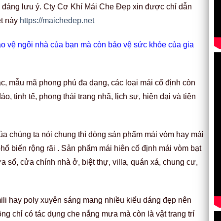
ì đáng lưu ý. Cty Cơ Khí Mái Che Đẹp xin được chỉ dẫn
êt này
https://maichedep.net
ảo vệ ngôi nhà của bạn mà còn bảo vệ sức khỏe của gia
sắc, mẫu mã phong phú đa dạng, các loại mái cố định còn
 tinh tế, phong thái trang nhã, lịch sự, hiện đại và tiện
ủa chúng ta nói chung thì dòng sản phẩm mái vòm hay mái
ổ biến rộng rãi . Sản phẩm mái hiên cố định mái vòm bạt
ổ, cửa chính nhà ở, biệt thự, villa, quán xá, chung cư,
ili hay poly xuyên sáng mang nhiều kiểu dáng đẹp nên
g chỉ có tác dụng che nắng mưa mà còn là vật trang trí