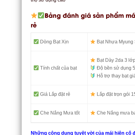
Bảng đánh giá sản phẩm mái
rẻ
Dòng Bạt Xịn
Bạt Nhựa Myung 
Bạt Dày 2da 3 lớ
Tính chất của bạt
Độ bền sử dụng 5
Hỗ trợ thay bạt gi
Giá Lắp đặt rẻ
Lắp đặt trọn gói
Che Nắng Mưa tốt
Che Nắng mưa ban
Những công dụng tuyệt vời của mái hiên cố đ