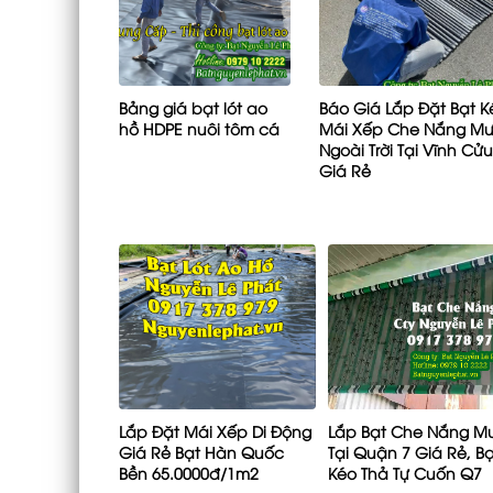
Bảng giá bạt lót ao
Báo Giá Lắp Đặt Bạt K
hồ HDPE nuôi tôm cá
Mái Xếp Che Nắng M
Ngoài Trời Tại Vĩnh Cử
Giá Rẻ
Lắp Đặt Mái Xếp Di Động
Lắp Bạt Che Nắng M
Giá Rẻ Bạt Hàn Quốc
Tại Quận 7 Giá Rẻ, Bạ
Bền 65.0000đ/1m2
Kéo Thả Tự Cuốn Q7