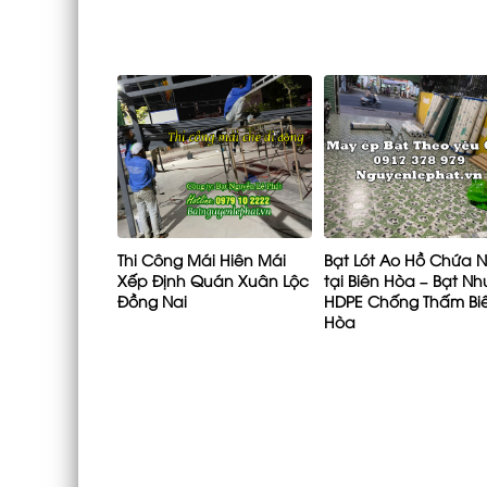
Thi Công Mái Hiên Mái
Bạt Lót Ao Hồ Chứa 
Xếp Định Quán Xuân Lộc
tại Biên Hòa – Bạt N
Đồng Nai
HDPE Chống Thấm Bi
Hòa