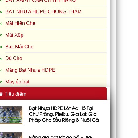
BẠT NHỰA HDPE CHỐNG THẤM
Mái Hiên Che
Mái Xếp
Bạc Mái Che
Dù Che
Màng Bạt Nhựa HDPE
May ép bạt
Tiêu điểm
Bạt Nhựa HDPE Lót Ao Hồ Tại
Chư Prông, Pleiku, Gia Lai: Giải
Pháp Cho Sầu Riêng & Nuôi Cá
Bảng giá bạt lót ao hồ HDPE