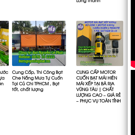
Long Thành
Nước
Cung Cấp, Thi Công Bạt
CUNG CẤP MOTOR
hựa
Che Nắng Mưa Tự Cuốn
CUỐN BẠT MÁI HIÊN
ên
Tại Củ Chi TPHCM , Bạt
MÁI XẾP TẠI BÀ RỊA
tốt, chất lượng
VŨNG TÀU | CHẤT
LƯỢNG CAO – GIÁ RẺ
– PHỤC VỤ TOÀN TỈNH