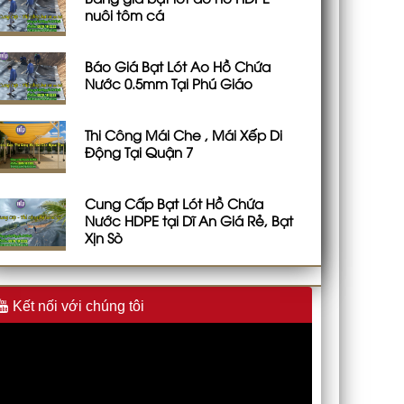
nuôi tôm cá
Báo Giá Bạt Lót Ao Hồ Chứa
Nước 0.5mm Tại Phú Giáo
Thi Công Mái Che , Mái Xếp Di
Động Tại Quận 7
Cung Cấp Bạt Lót Hồ Chứa
Nước HDPE tại Dĩ An Giá Rẻ, Bạt
Xịn Sò
Kết nối với chúng tôi