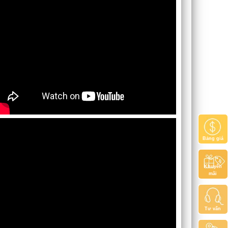
Bảng giá
Khuyến
mãi
Tư vấn