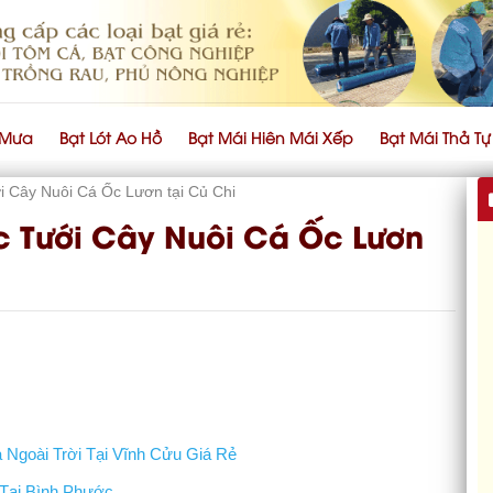
 Mưa
Bạt Lót Ao Hồ
Bạt Mái Hiên Mái Xếp
Bạt Mái Thả T
 Cây Nuôi Cá Ốc Lươn tại Củ Chi
c Tưới Cây Nuôi Cá Ốc Lươn
Ngoài Trời Tại Vĩnh Cửu Giá Rẻ
Tại Bình Phước