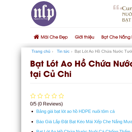
Skip
to
content
Mái Che Đẹp
Giới thiệu
Bạt Che Nắng
Trang chủ
›
Tin tức
›
Bạt Lót Ao Hồ Chứa Nước Tưới
Bạt Lót Ao Hồ Chứa Nướ
tại Củ Chi
0/5
(0 Reviews)
Bảng giá bạt lót ao hồ HDPE nuôi tôm cá
Báo Giá Lắp Đặt Bạt Kéo Mái Xếp Che Nắng Mưa 
Bạt Lót Ao Hồ Chứa Nước Nuôi Cá Chống Thấm 