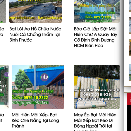
éo
Bạt Lót Ao Hồ Chứa Nước
Báo Giá Lắp Đặt Mái
ưa
Nuôi Cá Chống Thấm Tại
Hiên Chữ A Quay Tay
u
Bình Phước
Cố Định Bình Dương
HCM Biên Hòa
ưa
Mái Hiên Mái Xếp, Bạt
May Ép Bạt Mái Hiên
t
Kéo Che Nắng Tại Long
Mái Xếp Bạt Kéo Di
Thành
Động Ngoài Trời tại