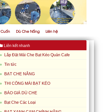
ự Cuốn
Dù Che Nắng
Liên hệ
Liên kết nhanh
Lắp Đặt Mái Che Bạt Kéo Quán Cafe
Tin tức
BẠT CHE NẮNG
THI CÔNG MÁI BẠT KÉO
BÁO GIÁ DÙ CHE
Bạt Che Các Loại
BẠT XANH CAM CHÍNH HÃNG