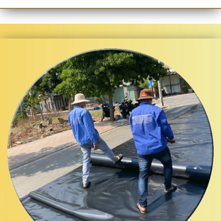
CUNG CẤP BẠT NHỰA HDPE LÓT AO HỒ -
MÀNG BẠT CHỐNG THẤM HDPE GIÁ RẺ
TOÀN QUỐC
Đơn Vị
CUNG CẤP BẠT CHE MÁI XẾP
, BÁN BẠT CÁC
LOẠI - THI CÔNG LÓT BẠT AO HỒ
UY TÍN ✌✌ GIÁ
RẺ✍BÁN BẠT NHỰA PE , HDPE TOÀN QUỐC✚
Bình