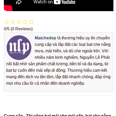
mọi nhu cầu từ cá nhân đến doanh nghiệp.
Cung cấp , Thi công bạt mái che mái xếp, bạt che nắng
mưa giá rẻ
Bảng giá bạt lót ao hồ
Thi Công Mái Che , Mái
HDPE nuôi tôm cá
Xếp Di Động Tại Quận 7