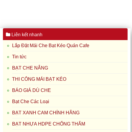
BÁO GIÁ DÙ CHE
Bạt Che Các Loại
BẠT XANH CAM CHÍNH HÃNG
BẠT NHỰA HDPE CHỐNG THẤM
Mái Hiên Che
Mái Xếp
Bạc Mái Che
Dù Che
Màng Bạt Nhựa HDPE
May ép bạt
Tiêu điểm