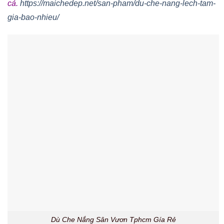
cả.
https://maichedep.net/san-pham/du-che-nang-lech-tam-
gia-bao-nhieu/
Dù Che Nắng Sân Vươn Tphcm Gía Rẻ