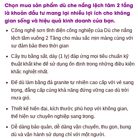
mưa gió.
Thiết kế hiện đại, kích thước phù hợp với không gian,
thể hiện sự chuyên nghiệp sang trọng.
Dễ dàng bảo quản, dễ dàng vận chuyển, thu gọn, bung
dù và vận hành sử dụng chỉ với một người.
Dù Che Nắng Lệch Tâm 2 Tầng (3 m) đáp ứng tốt nhu cầu
chọn lựa của bạn với giá thành hợp lý cho mọi đối tượng
khách hàng.
Cung Cấp Bạt Che Nắng Mưa, Bạt Xếp,
Bạt Kéo Di Động Giá Rẻ
Bảng giá dù che nắng mưa quán cafe giá rẻ
tại TPHCM
Giá dù che nắng quán cafe
với nhu cầu khách hàng đang