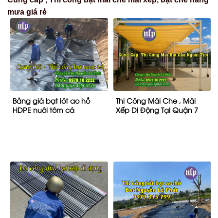
Báo Giá Lắp Đặt Bạt Kéo
Bạt Lót Ao Hồ Chứa Nước
Mái Xếp Che Nắng Mưa
Nuôi Cá Chống Thấm Tại
Ngoài Trời Tại Vĩnh Cửu Giá
Bình Phước
Rẻ