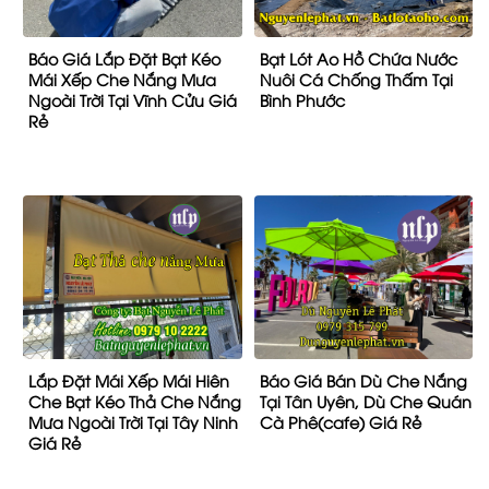
Lắp Đặt Mái Xếp Mái Hiên
Báo Giá Bán Dù Che Nắng
Che Bạt Kéo Thả Che Nắng
Tại Tân Uyên, Dù Che Quán
Mưa Ngoài Trời Tại Tây Ninh
Cà Phê(cafe) Giá Rẻ
Giá Rẻ
Báo Giá Lắp Đặt Mái Hiên
Lắp Đặt Mái Xếp Di Động
Chữ A Quay Tay Cố Định
Giá Rẻ Bạt Hàn Quốc Bền
Bình Dương HCM Biên Hòa
65.0000đ/1m2