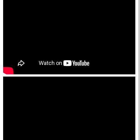
Địa Chỉ May Ép Bạt Xếp
Xem ngay
địa chỉ cung cấp bạt xếp di động
Bán lẻ màng chống thấm HDPE,Thi công
màng chống thấm HDPE,Màng chống
thấm HDPE dày 1mm,Công ty sản xuất