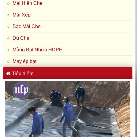
Bạt Nhựa HDPE Lót Ao Hồ Tại Chư Prông, Pleiku, Gia Lai:
Giải Pháp Cho Sầu Riêng & Nuôi Cá