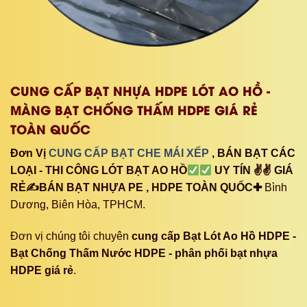
Dương, Biên Hòa, TPHCM.
Đơn vị chúng tôi chuyên
cung cấp Bạt Lót Ao Hồ HDPE -
Bạt Chống Thấm Nước HDPE - phân phối bạt nhựa
HDPE giá rẻ
.
Kết nối với chúng tôi:
Địa chỉ: 39 Đường ĐT379, Tân Đông Hiệp, Dĩ An, Bình
Dương 75311
Hotline : 0979 102222 - 0917 378 979
Website : https://batnguyenlephat.com