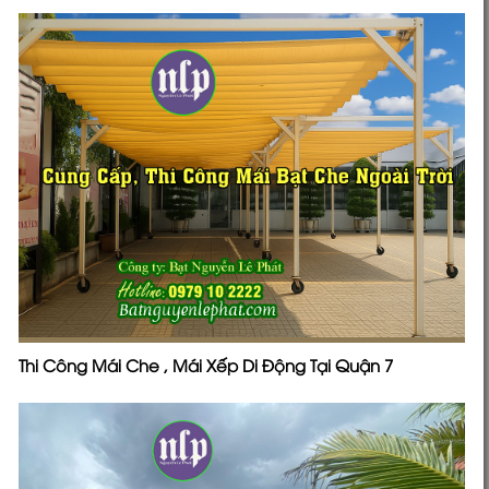
Thi Công Mái Che , Mái Xếp Di Động Tại Quận 7
Cung Cấp Bạt Lót Hồ Chứa Nước HDPE tại Dĩ An Giá
Rẻ, Bạt Xịn Sò