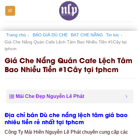
Skip
to
content
Trang chủ
›
BÁO GIÁ DÙ CHE
BẠT CHE NẮNG
Tin tức
›
Giá Che Nắng Quán Cafe Lệch Tâm Bao Nhiều Tiền #1Cây tại
tphcm
Giá Che Nắng Quán Cafe Lệch Tâm
Bao Nhiều Tiền #1Cây tại tphcm
Mái Che Đẹp Nguyễn Lê Phát
Địa chỉ bán Dù che nắng lệch tâm giá bao
nhiêu tiền rẻ nhất tại tphcm
Công Ty Mái Hiên Nguyễn Lê Phát chuyên cung cấp các