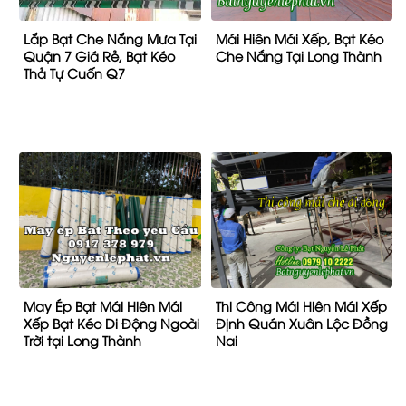
May Ép Bạt Mái Hiên Mái
Thi Công Mái Hiên Mái Xếp
Xếp Bạt Kéo Di Động Ngoài
Định Quán Xuân Lộc Đồng
Trời tại Long Thành
Nai
Liên kết nhanh
Lắp Đặt Mái Che Bạt Kéo Quán Cafe
Tin tức
BẠT CHE NẮNG
THI CÔNG MÁI BẠT KÉO