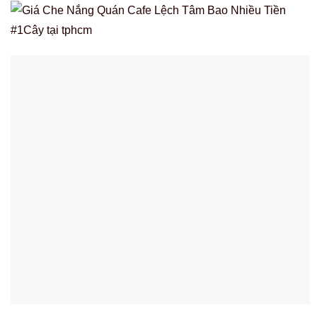
Chọn mua sản phẩm dù che nắng lệch tâm 2 tầng
là khoản đầu tư mang lại nhiều lợi ích cho không
gian sống và hiệu quả kinh doanh của bạn.
Công nghệ sơn tĩnh điện công nghiệp của Dù che nắng
lệch tâm vuông 2 Tầng cho màu sắc mịn màng cùng với
sự đảm bảo theo thời gian
Cây trụ bằng sắt, dày (1 ly) đáp ứng mọi tiêu chuẩn kỹ
thuật khắt khe để sử dụng ổn định trong những điều kiện
khắc nghiệt nhất.
Đế dù làm bằng đá granite tự nhiên cao cấp với vẻ sang
trọng, đẳng cấp cùng khả năng đứng vững cao dù trời