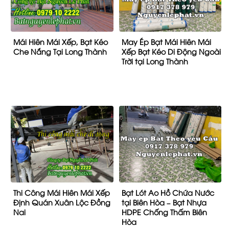
Mái Hiên Mái Xếp, Bạt Kéo
May Ép Bạt Mái Hiên Mái
Che Nắng Tại Long Thành
Xếp Bạt Kéo Di Động Ngoài
Trời tại Long Thành
Thi Công Mái Hiên Mái Xếp
Bạt Lót Ao Hồ Chứa Nước
Định Quán Xuân Lộc Đồng
tại Biên Hòa – Bạt Nhựa
Nai
HDPE Chống Thấm Biên
Hòa