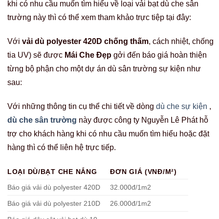
khi có nhu cầu muốn tìm hiểu về loại vải bạt dù che sân
trường này thì có thể xem tham khảo trực tiệp tại đây:
Với
vải dù polyester 420D chống thấm
, cách nhiệt, chống
tia UV) sẽ được
Mái Che Đẹp
gởi đến báo giá hoàn thiện
từng bộ phận cho một dự án dù sân trường sự kiện như
sau:
Với những thông tin cụ thể chi tiết về dòng
dù che sự kiện
,
dù che sân trường
này được công ty Nguyễn Lê Phát hỗ
trợ cho khách hàng khi có nhu cầu muốn tìm hiểu hoặc đặt
hàng thì có thể liên hệ trực tiếp.
LOẠI DÙ/BẠT CHE NẮNG
ĐƠN GIÁ (VNĐ/M²)
Báo giá vải dù polyester 420D
32.000đ/1m2
Báo giá vải dù polyester 210D
26.000đ/1m2