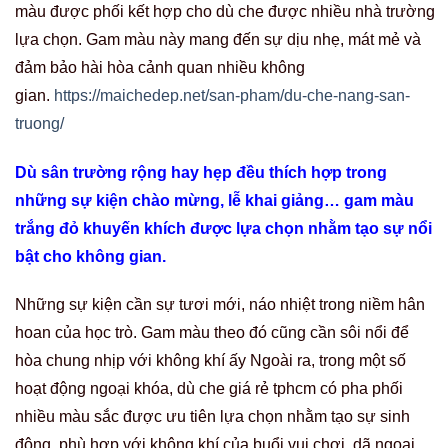
màu được phối kết hợp cho dù che được nhiều nhà trường
lựa chọn. Gam màu này mang đến sự dịu nhẹ, mát mẻ và
đảm bảo hài hòa cảnh quan nhiều không
gian.
https://maichedep.net/san-pham/du-che-nang-san-
truong/
Dù sân trường rộng hay hẹp đều thích hợp trong
những sự kiện chào mừng, lễ khai giảng… gam màu
trắng đỏ khuyến khích được lựa chọn nhằm tạo sự nổi
bật cho không gian.
Những sự kiện cần sự tươi mới, náo nhiệt trong niềm hân
hoan của học trò. Gam màu theo đó cũng cần sôi nổi để
hòa chung nhịp với không khí ấy Ngoài ra, trong một số
hoạt động ngoại khóa, dù che giá rẻ tphcm có pha phối
nhiều màu sắc được ưu tiên lựa chọn nhằm tạo sự sinh
động, phù hợp với không khí của buổi vui chơi, dã ngoại