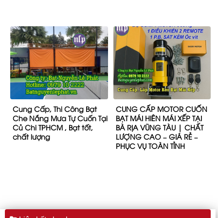
Cung Cấp, Thi Công Bạt
CUNG CẤP MOTOR CUỐN
Che Nắng Mưa Tự Cuốn Tại
BẠT MÁI HIÊN MÁI XẾP TẠI
Củ Chi TPHCM , Bạt tốt,
BÀ RỊA VŨNG TÀU | CHẤT
chất lượng
LƯỢNG CAO – GIÁ RẺ –
PHỤC VỤ TOÀN TỈNH