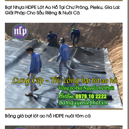
Bạt Nhựa HDPE Lót Ao Hồ Tại Chư Prông, Pleiku, Gia Lai:
Giải Pháp Cho Sầu Riêng & Nuôi Cá
Bảng giá bạt lót ao hồ HDPE nuôi tôm cá