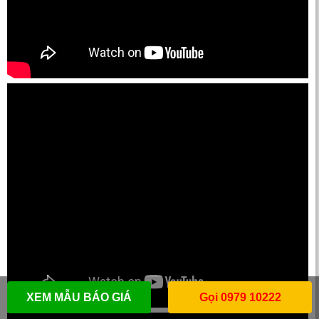
XEM MẪU BÁO GIÁ
Gọi 0979 10222