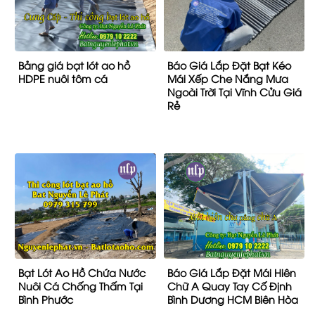
Bảng giá bạt lót ao hồ
Báo Giá Lắp Đặt Bạt Kéo
HDPE nuôi tôm cá
Mái Xếp Che Nắng Mưa
Ngoài Trời Tại Vĩnh Cửu Giá
Rẻ
Bạt Lót Ao Hồ Chứa Nước
Báo Giá Lắp Đặt Mái Hiên
Nuôi Cá Chống Thấm Tại
Chữ A Quay Tay Cố Định
Bình Phước
Bình Dương HCM Biên Hòa