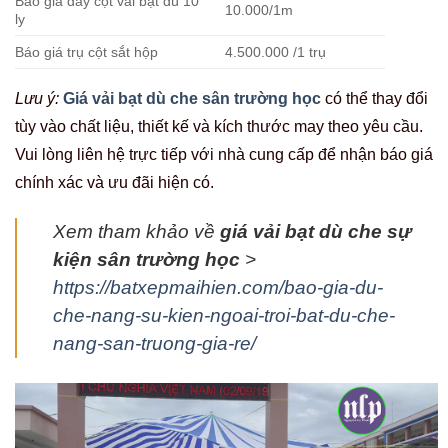
Báo giá dây cột vải bạt dù 10
10.000/1m
ly
Báo giá trụ cột sắt hộp
4.500.000 /1 trụ
Lưu ý:
Giá vải bạt dù che sân trường học
có thể thay đổi
tùy vào chất liệu, thiết kế và kích thước may theo yêu cầu.
Vui lòng liên hệ trực tiếp với nhà cung cấp để nhận báo giá
chính xác và ưu đãi hiện có.
Xem tham khảo về
giá vải bạt dù che sự
kiện sân trường học
>
https://batxepmaihien.com/bao-gia-du-
che-nang-su-kien-ngoai-troi-bat-du-che-
nang-san-truong-gia-re/