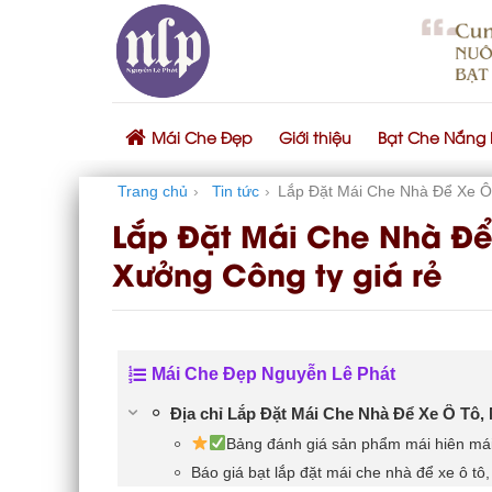
Skip
to
content
Mái Che Đẹp
Giới thiệu
Bạt Che Nắng
Trang chủ
›
Tin tức
›
Lắp Đặt Mái Che Nhà Để Xe Ô
Lắp Đặt Mái Che Nhà Để
Xưởng Công ty giá rẻ
Mái Che Đẹp Nguyễn Lê Phát
Địa chỉ Lắp Đặt Mái Che Nhà Để Xe Ô Tô,
Bảng đánh giá sản phẩm mái hiên mái 
Báo giá bạt lắp đặt mái che nhà để xe ô tô