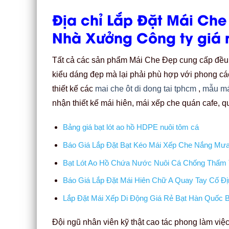
Địa chỉ Lắp Đặt Mái Che
Nhà Xưởng Công ty giá 
Tất cả các sản phẩm Mái Che Đẹp cung cấp đều tr
kiểu dáng đẹp mà lại phải phù hợp với phong các
thiết kế các
mai che ôt di dong tai tphcm
,
mẫu má
nhận thiết kế mái hiên, mái xếp che quán cafe, 
Bảng giá bạt lót ao hồ HDPE nuôi tôm cá
Báo Giá Lắp Đặt Bạt Kéo Mái Xếp Che Nắng Mưa 
Bạt Lót Ao Hồ Chứa Nước Nuôi Cá Chống Thấm 
Báo Giá Lắp Đặt Mái Hiên Chữ A Quay Tay Cố 
Lắp Đặt Mái Xếp Di Động Giá Rẻ Bạt Hàn Quốc 
Đội ngũ nhân viên kỹ thật cao tác phong làm việ