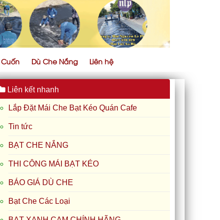
ự Cuốn
Dù Che Nắng
Liên hệ
Liên kết nhanh
Lắp Đặt Mái Che Bạt Kéo Quán Cafe
Tin tức
BẠT CHE NẮNG
THI CÔNG MÁI BẠT KÉO
BÁO GIÁ DÙ CHE
Bạt Che Các Loại
BẠT XANH CAM CHÍNH HÃNG