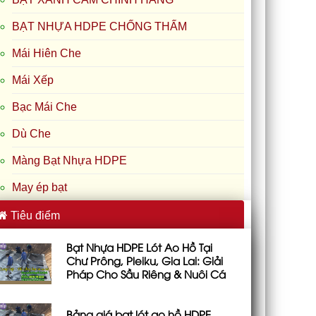
BẠT NHỰA HDPE CHỐNG THẤM
Mái Hiên Che
Mái Xếp
Bạc Mái Che
Dù Che
Màng Bạt Nhựa HDPE
May ép bạt
Tiêu điểm
Bạt Nhựa HDPE Lót Ao Hồ Tại
Chư Prông, Pleiku, Gia Lai: Giải
Pháp Cho Sầu Riêng & Nuôi Cá
Bảng giá bạt lót ao hồ HDPE