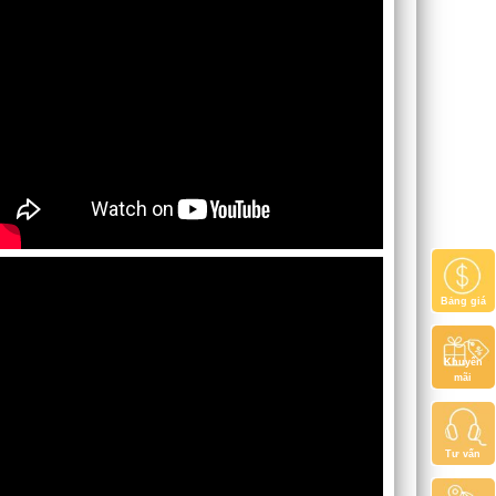
Bảng giá
Khuyến
mãi
Tư vấn