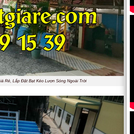
á Rẻ, Lắp Đặt Bạt Kéo Lượn Sóng Ngoài Trời