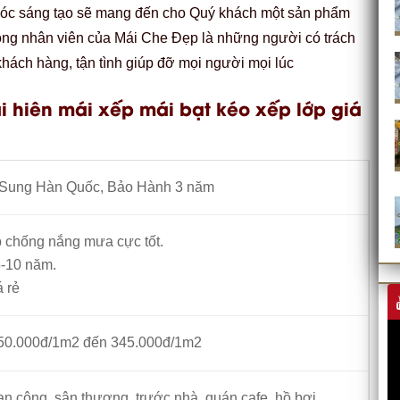
ầu óc sáng tạo sẽ mang đến cho Quý khách một sản phẩm
ông nhân viên của Mái Che Đẹp là những người có trách
khách hàng, tận tình giúp đỡ mọi người mọi lúc
 hiên mái xếp mái bạt kéo xếp lớp giá
Sung Hàn Quốc, Bảo Hành 3 năm
p chống nắng mưa cực tốt.
-10 năm.
á rẻ
 150.000đ/1m2 đến 345.000đ/1m2
 công, sân thượng, trước nhà, quán cafe, hồ bơi