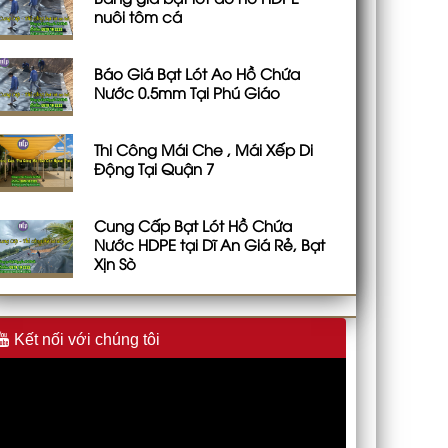
nuôi tôm cá
Báo Giá Bạt Lót Ao Hồ Chứa
Nước 0.5mm Tại Phú Giáo
Thi Công Mái Che , Mái Xếp Di
Động Tại Quận 7
Cung Cấp Bạt Lót Hồ Chứa
Nước HDPE tại Dĩ An Giá Rẻ, Bạt
Xịn Sò
Kết nối với chúng tôi