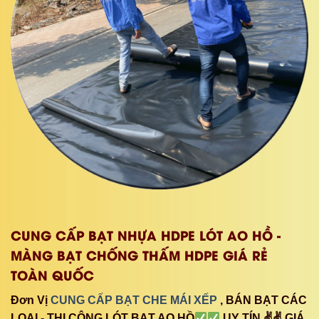
CUNG CẤP BẠT NHỰA HDPE LÓT AO HỒ -
MÀNG BẠT CHỐNG THẤM HDPE GIÁ RẺ
TOÀN QUỐC
Đơn Vị
CUNG CẤP BẠT CHE MÁI XẾP
, BÁN BẠT CÁC
LOẠI - THI CÔNG LÓT BẠT AO HỒ
UY TÍN ✌✌ GIÁ