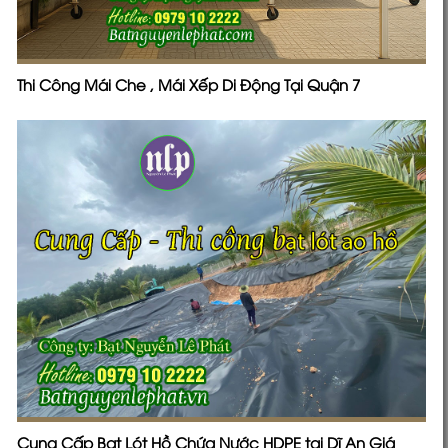
Thi Công Mái Che , Mái Xếp Di Động Tại Quận 7
Cung Cấp Bạt Lót Hồ Chứa Nước HDPE tại Dĩ An Giá