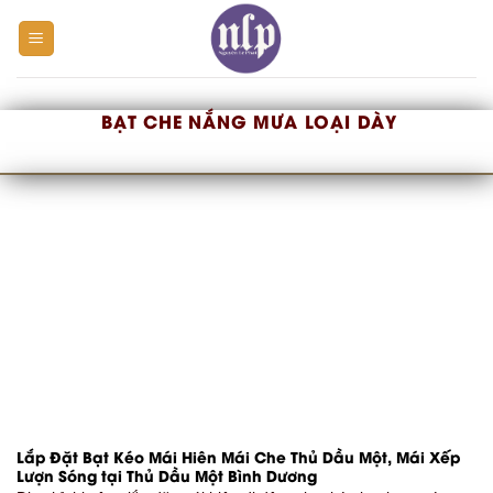
Skip
to
content
BẠT CHE NẮNG MƯA LOẠI DÀY
Lắp Đặt Bạt Kéo Mái Hiên Mái Che Thủ Dầu Một, Mái Xếp
Lượn Sóng tại Thủ Dầu Một Bình Dương