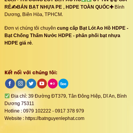
RẺ✍BÁN BẠT NHỰA PE , HDPE TOÀN QUỐC✚
Bình
Dương, Biên Hòa, TPHCM.
Đơn vị chúng tôi chuyên
cung cấp Bạt Lót Ao Hồ HDPE -
Bạt Chống Thấm Nước HDPE - phân phối bạt nhựa
HDPE giá rẻ
.
Kết nối với chúng tôi:
Địa chỉ: 39 Đường ĐT379, Tân Đông Hiệp, Dĩ An, Bình
Dương 75311
Hotline : 0979 102222 - 0917 378 979
Website : https://batnguyenlephat.com