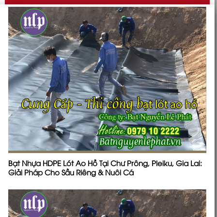
Bạt Nhựa HDPE Lót Ao Hồ Tại Chư Prông, Pleiku, Gia Lai:
Giải Pháp Cho Sầu Riêng & Nuôi Cá