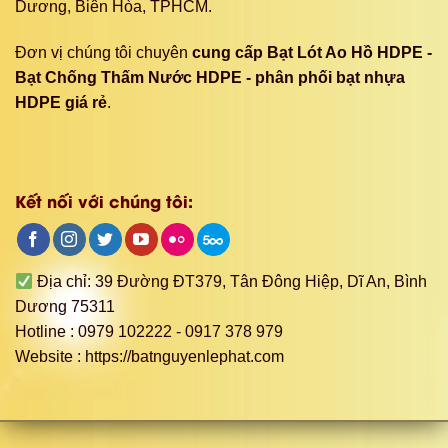
Dương, Biên Hòa, TPHCM.
Đơn vị chúng tôi chuyên
cung cấp Bạt Lót Ao Hồ HDPE -
Bạt Chống Thấm Nước HDPE - phân phối bạt nhựa
HDPE giá rẻ
.
Kết nối với chúng tôi:
Địa chỉ: 39 Đường ĐT379, Tân Đông Hiệp, Dĩ An, Bình
Dương 75311
Hotline : 0979 102222 - 0917 378 979
Website : https://batnguyenlephat.com