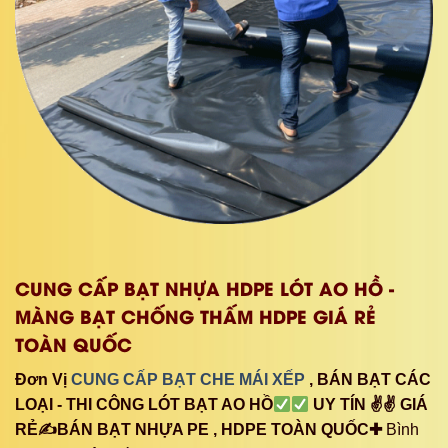
CUNG CẤP BẠT NHỰA HDPE LÓT AO HỒ -
MÀNG BẠT CHỐNG THẤM HDPE GIÁ RẺ
TOÀN QUỐC
Đơn Vị
CUNG CẤP BẠT CHE MÁI XẾP
, BÁN BẠT CÁC
LOẠI - THI CÔNG LÓT BẠT AO HỒ
UY TÍN ✌✌ GIÁ
RẺ✍BÁN BẠT NHỰA PE , HDPE TOÀN QUỐC✚
Bình