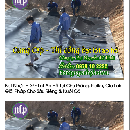
Bạt Nhựa HDPE Lót Ao Hồ Tại Chư Prông, Pleiku, Gia Lai:
Giải Pháp Cho Sầu Riêng & Nuôi Cá