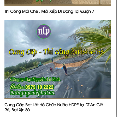
Thi Công Mái Che , Mái Xếp Di Động Tại Quận 7
Cung Cấp Bạt Lót Hồ Chứa Nước HDPE tại Dĩ An Giá
Rẻ, Bạt Xịn Sò