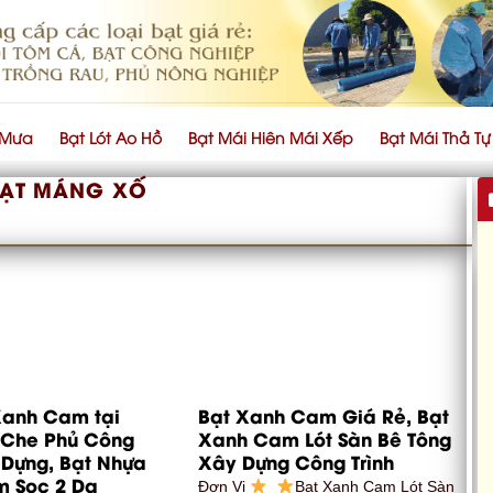
 Mưa
Bạt Lót Ao Hồ
Bạt Mái Hiên Mái Xếp
Bạt Mái Thả T
BẠT MÁNG XỐ
Xanh Cam tại
Bạt Xanh Cam Giá Rẻ, Bạt
 Che Phủ Công
Xanh Cam Lót Sàn Bê Tông
 Dựng, Bạt Nhựa
Xây Dựng Công Trình
 Sọc 2 Da
Đơn Vị
_
Bạt Xanh Cam Lót Sàn