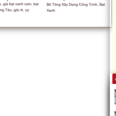
, giá bạt xanh cam, bạt
Bê Tông Xây Dựng Công Trình, Bạt
g Tàu, giá rẻ, uy
Xanh