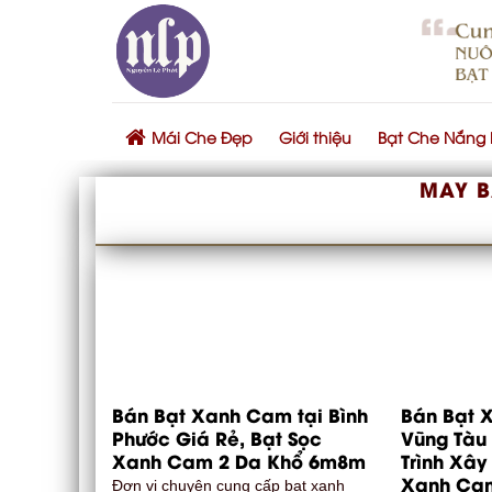
Skip
to
content
Mái Che Đẹp
Giới thiệu
Bạt Che Nắng
MAY 
Bán Bạt Xanh Cam tại Bình
Bán Bạt 
Phước Giá Rẻ, Bạt Sọc
Vũng Tàu
Xanh Cam 2 Da Khổ 6m8m
Trình Xây
Xanh Cam
Đơn vị chuyên cung cấp bạt xanh