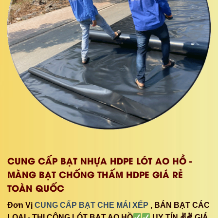
CUNG CẤP BẠT NHỰA HDPE LÓT AO HỒ -
MÀNG BẠT CHỐNG THẤM HDPE GIÁ RẺ
TOÀN QUỐC
Đơn Vị
CUNG CẤP BẠT CHE MÁI XẾP
, BÁN BẠT CÁC
LOẠI - THI CÔNG LÓT BẠT AO HỒ
UY TÍN ✌✌ GIÁ