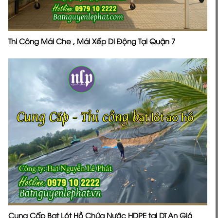
Thi Công Mái Che , Mái Xếp Di Động Tại Quận 7
Cung Cấp Bạt Lót Hồ Chứa Nước HDPE tại Dĩ An Giá