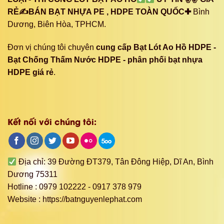
RẺ✍BÁN BẠT NHỰA PE , HDPE TOÀN QUỐC✚
Bình
Dương, Biên Hòa, TPHCM.
Đơn vị chúng tôi chuyên
cung cấp Bạt Lót Ao Hồ HDPE -
Bạt Chống Thấm Nước HDPE - phân phối bạt nhựa
HDPE giá rẻ
.
Kết nối với chúng tôi:
Địa chỉ: 39 Đường ĐT379, Tân Đông Hiệp, Dĩ An, Bình
Dương 75311
Hotline : 0979 102222 - 0917 378 979
Website : https://batnguyenlephat.com