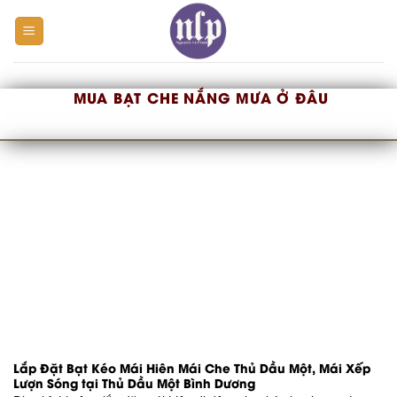
Skip
to
content
MUA BẠT CHE NẮNG MƯA Ở ĐÂU
Lắp Đặt Bạt Kéo Mái Hiên Mái Che Thủ Dầu Một, Mái Xếp
Lượn Sóng tại Thủ Dầu Một Bình Dương