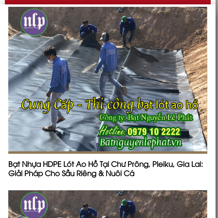
Bạt Nhựa HDPE Lót Ao Hồ Tại Chư Prông, Pleiku, Gia Lai:
Giải Pháp Cho Sầu Riêng & Nuôi Cá