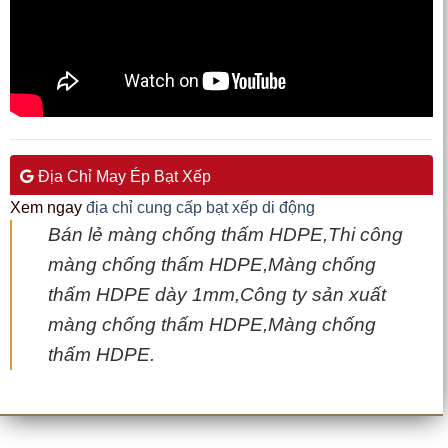
Địa Chỉ May Ép Bạt Xếp
Xem ngay
địa chỉ cung cấp bạt xếp di động
Bán lẻ màng chống thấm HDPE,Thi công
màng chống thấm HDPE,Màng chống
thấm HDPE dày 1mm,Công ty sản xuất
màng chống thấm HDPE,Màng chống
thấm HDPE.