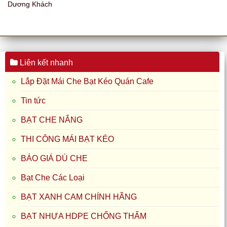
Dương Khách
Liên kết nhanh
Lắp Đặt Mái Che Bạt Kéo Quán Cafe
Tin tức
BẠT CHE NẮNG
THI CÔNG MÁI BẠT KÉO
BÁO GIÁ DÙ CHE
Bạt Che Các Loại
BẠT XANH CAM CHÍNH HÃNG
BẠT NHỰA HDPE CHỐNG THẤM