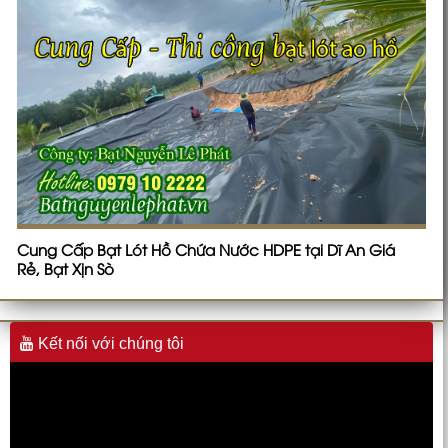
Cung Cấp Bạt Lót Hồ Chứa Nước HDPE tại Dĩ An Giá
Rẻ, Bạt Xịn Sò
Kết nối với chúng tôi