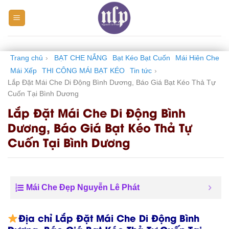
Skip
to
content
Trang chủ
›
BẠT CHE NẮNG
Bạt Kéo Bạt Cuốn
Mái Hiên Che
Mái Xếp
THI CÔNG MÁI BẠT KÉO
Tin tức
›
Lắp Đặt Mái Che Di Động Bình Dương, Báo Giá Bạt Kéo Thả Tự
Cuốn Tại Bình Dương
Lắp Đặt Mái Che Di Động Bình
Dương, Báo Giá Bạt Kéo Thả Tự
Cuốn Tại Bình Dương
Mái Che Đẹp Nguyễn Lê Phát
Địa chỉ Lắp Đặt Mái Che Di Động Bình