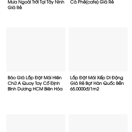
Mưa Ngoài Trời Tại Tây Ninh
Cà Phê(cafe) Giá Rẻ
Giá Rẻ
Báo Giá Lắp Đặt Mái Hiên
Lắp Đặt Mái Xếp Di Động
Chữ A Quay Tay Cố Định
Giá Rẻ Bạt Hàn Quốc Bền
Bình Dương HCM Biên Hòa
65.0000đ/1m2