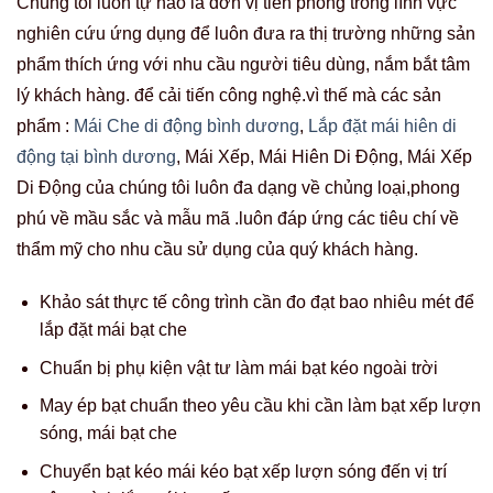
Chúng tôi luôn tự hào là đơn vị tiên phong trong lĩnh vực
nghiên cứu ứng dụng để luôn đưa ra thị trường những sản
phẩm thích ứng với nhu cầu người tiêu dùng, nắm bắt tâm
lý khách hàng. để cải tiến công nghệ.vì thế mà các sản
phẩm :
Mái Che di động bình dương
,
Lắp đặt mái hiên di
động tại bình dương
, Mái Xếp, Mái Hiên Di Động, Mái Xếp
Di Động của chúng tôi luôn đa dạng về chủng loại,phong
phú về mầu sắc và mẫu mã .luôn đáp ứng các tiêu chí về
thẩm mỹ cho nhu cầu sử dụng của quý khách hàng.
Khảo sát thực tế công trình cần đo đạt bao nhiêu mét để
lắp đặt mái bạt che
Chuẩn bị phụ kiện vật tư làm mái bạt kéo ngoài trời
May ép bạt chuẩn theo yêu cầu khi cần làm bạt xếp lượn
sóng, mái bạt che
Chuyển bạt kéo mái kéo bạt xếp lượn sóng đến vị trí