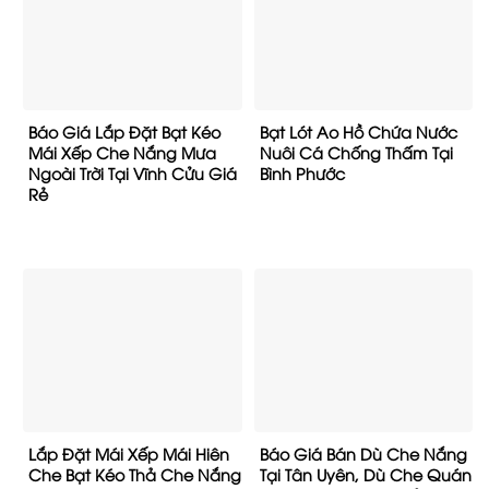
Báo Giá Lắp Đặt Bạt Kéo
Bạt Lót Ao Hồ Chứa Nước
Mái Xếp Che Nắng Mưa
Nuôi Cá Chống Thấm Tại
Ngoài Trời Tại Vĩnh Cửu Giá
Bình Phước
Rẻ
Lắp Đặt Mái Xếp Mái Hiên
Báo Giá Bán Dù Che Nắng
Che Bạt Kéo Thả Che Nắng
Tại Tân Uyên, Dù Che Quán