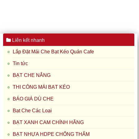
BẠT CHE NẮNG
THI CÔNG MÁI BẠT KÉO
BÁO GIÁ DÙ CHE
Bạt Che Các Loại
BẠT XANH CAM CHÍNH HÃNG
BẠT NHỰA HDPE CHỐNG THẤM
Mái Hiên Che
Mái Xếp
Bạc Mái Che
Dù Che
Màng Bạt Nhựa HDPE
May ép bạt