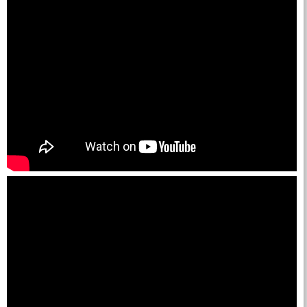
Địa Chỉ May Ép Bạt Xếp
Xem ngay
địa chỉ cung cấp bạt xếp di động