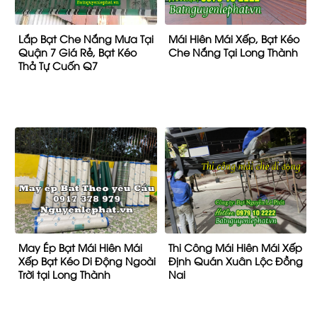
May Ép Bạt Mái Hiên Mái
Thi Công Mái Hiên Mái Xếp
Xếp Bạt Kéo Di Động Ngoài
Định Quán Xuân Lộc Đồng
Trời tại Long Thành
Nai
Liên kết nhanh
Lắp Đặt Mái Che Bạt Kéo Quán Cafe
Tin tức