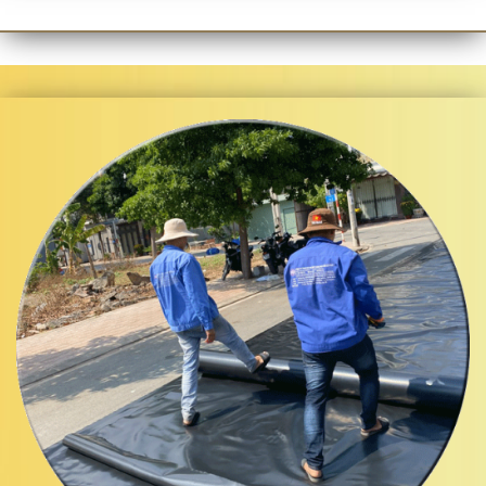
CUNG CẤP BẠT NHỰA HDPE LÓT AO HỒ -
MÀNG BẠT CHỐNG THẤM HDPE GIÁ RẺ
TOÀN QUỐC
Đơn Vị
CUNG CẤP BẠT CHE MÁI XẾP
, BÁN BẠT CÁC