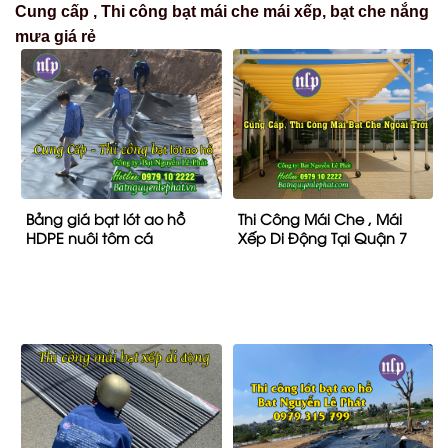
Báo Giá Lắp Đặt Bạt Kéo
Bạt Lót Ao Hồ Chứa Nước
Mái Xếp Che Nắng Mưa
Nuôi Cá Chống Thấm Tại
Ngoài Trời Tại Vĩnh Cửu Giá
Bình Phước
Rẻ