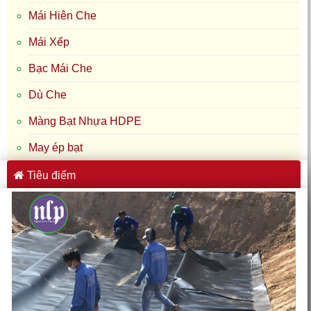
Tiêu điểm
Bạt Nhựa HDPE Lót Ao Hồ Tại Chư Prông, Pleiku, Gia Lai:
Giải Pháp Cho Sầu Riêng & Nuôi Cá