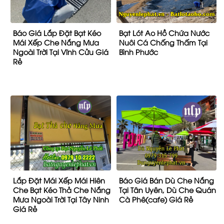
Lắp Đặt Mái Xếp Mái Hiên
Báo Giá Bán Dù Che Nắng
Che Bạt Kéo Thả Che Nắng
Tại Tân Uyên, Dù Che Quán
Mưa Ngoài Trời Tại Tây Ninh
Cà Phê(cafe) Giá Rẻ
Giá Rẻ
Báo Giá Lắp Đặt Mái Hiên
Lắp Đặt Mái Xếp Di Động
Chữ A Quay Tay Cố Định
Giá Rẻ Bạt Hàn Quốc Bền