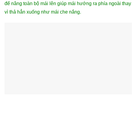
để nâng toàn bộ mái lên giúp mái hướng ra phía ngoài thay
vì thả hẳn xuống như mái che nắng.
Báo giá bạt che nắng ngoài trời
Về thiết kế Mái Che Xếp Bạt cơ bản là giống
nhau:
Về phần giá cả thì bên cơ sở của chúng tôi cam kết giá
rẻ hơn so với các đơn vị khác nhưng chất lượng sản
phẩm chúng tôi luôn cam kết đẹp, chất lượng, khi quý