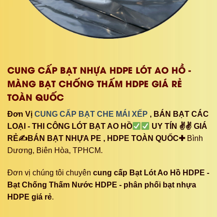
LOẠI - THI CÔNG LÓT BẠT AO HỒ
UY TÍN ✌✌ GIÁ
RẺ✍BÁN BẠT NHỰA PE , HDPE TOÀN QUỐC✚
Bình
Dương, Biên Hòa, TPHCM.
Đơn vị chúng tôi chuyên
cung cấp Bạt Lót Ao Hồ HDPE -
Bạt Chống Thấm Nước HDPE - phân phối bạt nhựa
HDPE giá rẻ
.
Kết nối với chúng tôi:
Địa chỉ: 39 Đường ĐT379, Tân Đông Hiệp, Dĩ An, Bình
Dương 75311
Hotline : 0979 102222 - 0917 378 979
Website : https://batnguyenlephat.com