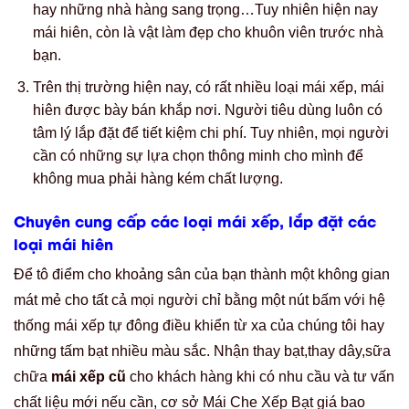
Chuyên cung cấp các loại mái xếp, lắp đặt các
loại mái hiên
Để tô điểm cho khoảng sân của bạn thành một không gian
mát mẻ cho tất cả mọi người chỉ bằng một nút bấm với hệ
thống mái xếp tự đông điều khiển từ xa của chúng tôi hay
những tấm bạt nhiều màu sắc. Nhận thay bạt,thay dây,sữa
chữa
mái xếp cũ
cho khách hàng khi có nhu cầu và tư vấn
chất liệu mới nếu cần, cơ sở Mái Che Xếp Bạt giá bao
nhiêu ,
thi công mái che xếp bạt giá bao nhiêu
chúng tôi
luôn có mẫu mã,chất liệu mới nhất trên thị trường hiện nay.
Việc thiết kế mái hiên chúng ta có thể lên phương án
thiết kế và lắp đặt sao cho hợp lý, không nhất thiết phải
thiết kế theo form của nhà sản xuất.
Những loại mái xếp thường có kiểu dáng đơn giản không
nhiều màu sắc hoa văn, chất liệu không quá phong phú,