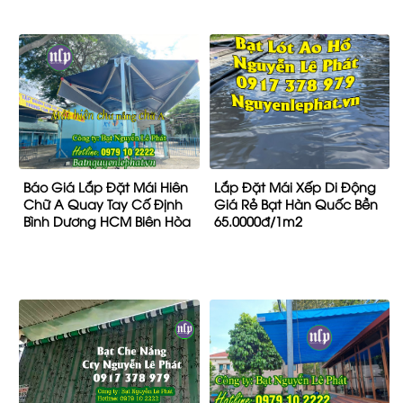
Bình Dương HCM Biên Hòa
65.0000đ/1m2
Lắp Bạt Che Nắng Mưa Tại
Mái Hiên Mái Xếp, Bạt Kéo
Quận 7 Giá Rẻ, Bạt Kéo
Che Nắng Tại Long Thành
Thả Tự Cuốn Q7