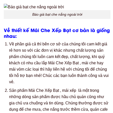
khách có nhu cầu lắp Mái Che Xếp Bạt , mái che hay
mái vòm các loại thì hãy liên hệ với chúng tôi để chúng
tôi hỗ trợ bạn nhé! Chúc các bạn luôn thành công và vui
vẻ.
Sản phẩm Mái Che Xếp Bạt , mái xếp là một trong
những dòng sản phẩm được hầu chủ quán cũng như
gia chủ ưa chuộng và tin dùng. Chúng thường được sử
dụng để che mưa, che nắng trước thềm cừa, quán cafe
hay những nhà hàng sang trọng…Tuy nhiên hiện nay
mái hiên, còn là vật làm đẹp cho khuôn viên trước nhà
bạn.
Trên thị trường hiện nay, có rất nhiều loại mái xếp, mái
hiên được bày bán khắp nơi. Người tiêu dùng luôn có
tâm lý lắp đặt để tiết kiệm chi phí. Tuy nhiên, mọi người
cần có những sự lựa chọn thông minh cho mình để
không mua phải hàng kém chất lượng.