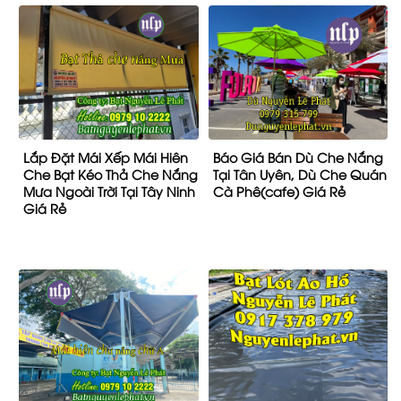
Lắp Đặt Mái Xếp Mái Hiên
Báo Giá Bán Dù Che Nắng
Che Bạt Kéo Thả Che Nắng
Tại Tân Uyên, Dù Che Quán
Mưa Ngoài Trời Tại Tây Ninh
Cà Phê(cafe) Giá Rẻ
Giá Rẻ