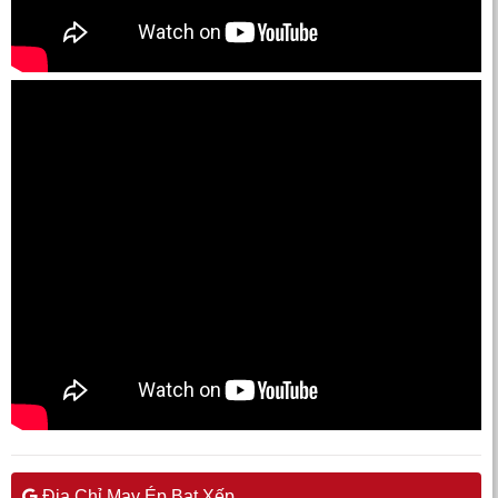
Địa Chỉ May Ép Bạt Xếp