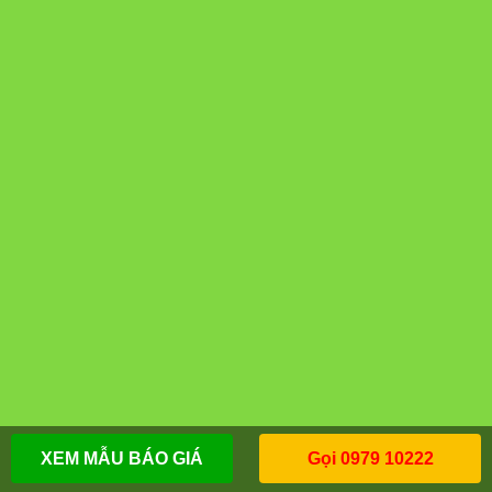
XEM MẪU BÁO GIÁ
Gọi 0979 10222