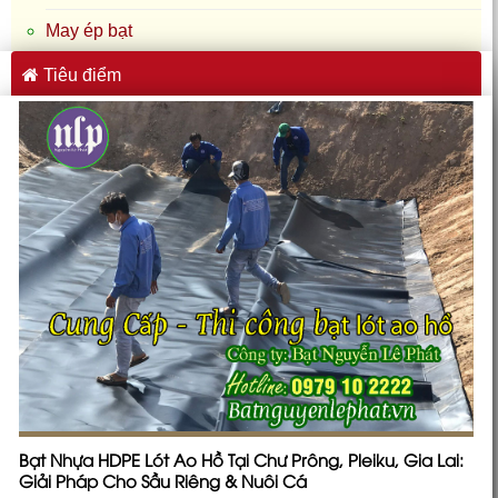
May ép bạt
Tiêu điểm
Bạt Nhựa HDPE Lót Ao Hồ Tại Chư Prông, Pleiku, Gia Lai:
Giải Pháp Cho Sầu Riêng & Nuôi Cá