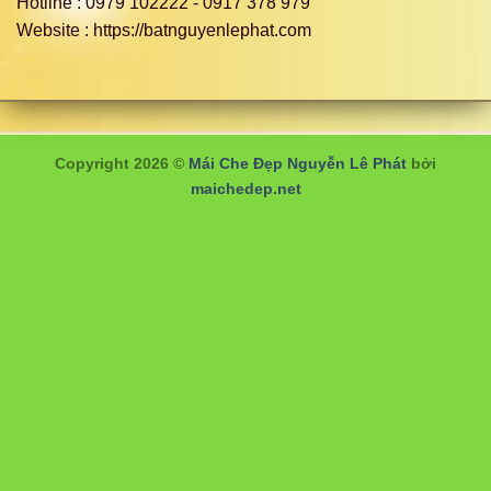
Hotline : 0979 102222 - 0917 378 979
Website : https://batnguyenlephat.com
Copyright 2026 ©
Mái Che Đẹp Nguyễn Lê Phát
bởi
maichedep.net