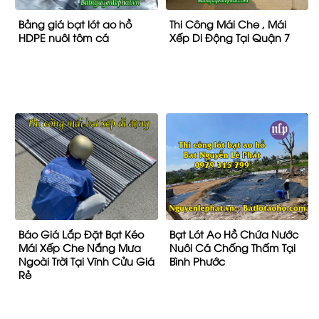
Bảng giá bạt lót ao hồ
Thi Công Mái Che , Mái
HDPE nuôi tôm cá
Xếp Di Động Tại Quận 7
Báo Giá Lắp Đặt Bạt Kéo
Bạt Lót Ao Hồ Chứa Nước
Mái Xếp Che Nắng Mưa
Nuôi Cá Chống Thấm Tại
Ngoài Trời Tại Vĩnh Cửu Giá
Bình Phước
Rẻ