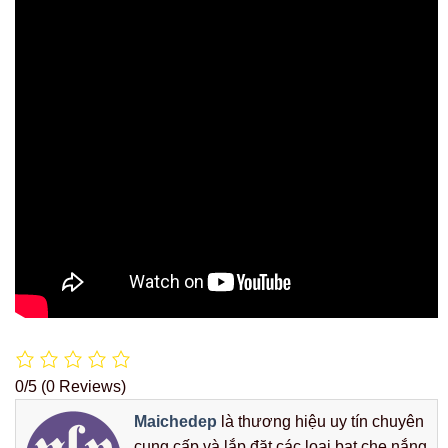
0/5
(0 Reviews)
Maichedep
là thương hiệu uy tín chuyên
cung cấp và lắp đặt các loại bạt che nắng