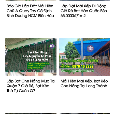
Báo Giá Lắp Đặt Mái Hiên
Lắp Đặt Mái Xếp Di Động
Chữ A Quay Tay Cố Định
Giá Rẻ Bạt Hàn Quốc Bền
Bình Dương HCM Biên Hòa
65.0000đ/1m2
Lắp Bạt Che Nắng Mưa Tại
Mái Hiên Mái Xếp, Bạt Kéo
Quận 7 Giá Rẻ, Bạt Kéo
Che Nắng Tại Long Thành
Thả Tự Cuốn Q7