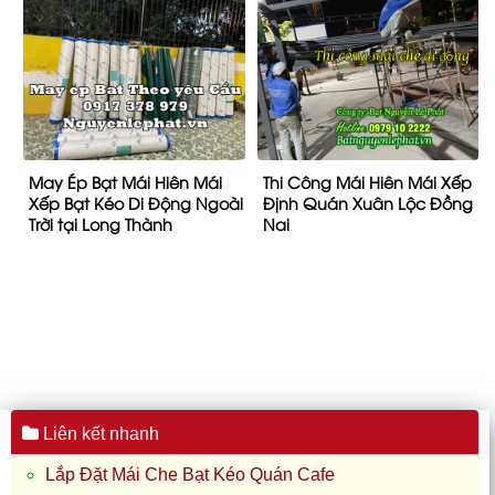
May Ép Bạt Mái Hiên Mái
Thi Công Mái Hiên Mái Xếp
Xếp Bạt Kéo Di Động Ngoài
Định Quán Xuân Lộc Đồng
Trời tại Long Thành
Nai
Liên kết nhanh
Lắp Đặt Mái Che Bạt Kéo Quán Cafe