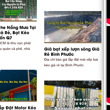
Che Nắng Mưa Tại
á Rẻ, Bạt Kéo
uốn Q7
HCM là khu vực phát
Giá bạt xếp lượn sóng Giá
iều quán cà phê, nhà
Rẻ Bình Phước
Địa chỉ báo giá lắp đặt mái xếp bạt
kéo giá rẻ tại Bình Phước
ắp Đặt Motor Kéo