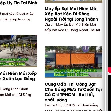
ếp Uy Tín Tại Bình
May Ép Bạt Mái Hiên Mái
Xếp Bạt Kéo Di Động
t mái xếp là giải pháp
Ngoài Trời tại Long Thành
ên tiến giúp tự động
Địa chỉ May Ép Bạt Mái Hiên Mái
Xếp Bạt Kéo Di Động Ngoài Trời tại
 Mái Hiên Mái Xếp
n Xuân Lộc Đồng
Cung Cấp, Thi Công Bạt
Che Nắng Mưa Tự Cuốn Tại
Di Động Định Quán
Củ Chi TPHCM , Bạt tốt,
Làm Mái che Di Động
chất lượng
Tại Củ Chi, TPHCM, khí hậu nắng
nóng kéo dài và những cơn mưa bất