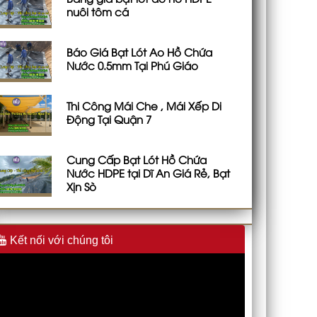
nuôi tôm cá
Báo Giá Bạt Lót Ao Hồ Chứa
Nước 0.5mm Tại Phú Giáo
Thi Công Mái Che , Mái Xếp Di
Động Tại Quận 7
Cung Cấp Bạt Lót Hồ Chứa
Nước HDPE tại Dĩ An Giá Rẻ, Bạt
Xịn Sò
Kết nối với chúng tôi