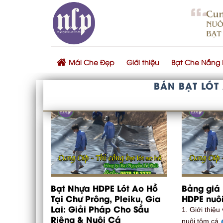
Skip
to
content
Mái Che Đẹp
Giới thiệu
Bạt Che Nắng
BÁN BẠT LÓT
Bạt Nhựa HDPE Lót Ao Hồ
Bảng giá 
Tại Chư Prông, Pleiku, Gia
HDPE nuô
Lai: Giải Pháp Cho Sầu
1. Giới thiệu
Riêng & Nuôi Cá
nuôi tôm cá