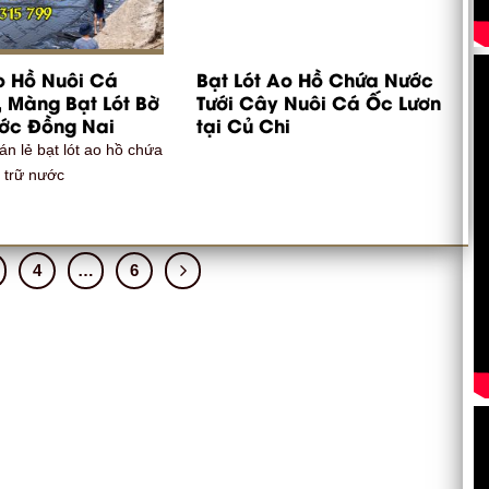
o Hồ Nuôi Cá
Bạt Lót Ao Hồ Chứa Nước
 Màng Bạt Lót Bờ
Tưới Cây Nuôi Cá Ốc Lươn
ước Đồng Nai
tại Củ Chi
án lẻ bạt lót ao hồ chứa
 trữ nước
4
…
6