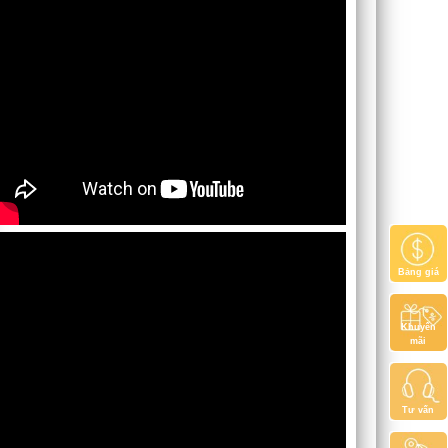
Bảng giá
Khuyến
mãi
Tư vấn