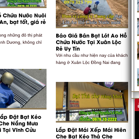
Hồ Chứa Nước Nuôi
An, bạt tốt, giá rẻ
Báo Giá Bán Bạt Lót Ao Hồ
rong những đô thị phát
Chứa Nước Tại Xuân Lộc
Bình Dương, không chỉ
Rẻ Uy Tín
Với nhu cầu như hiện nay của khách
hàng ở Xuân Lộc Đồng Nai đang
Lắp Đặt Bạt Kéo
Che Nắng Mưa
i Tại Vĩnh Cửu
Lắp Đặt Mái Xếp Mái Hiên
Che Bạt Kéo Thả Che