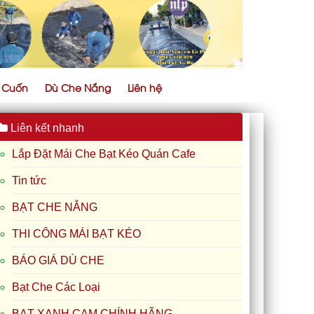
ự Cuốn
Dù Che Nắng
Liên hệ
Liên kết nhanh
Lắp Đặt Mái Che Bạt Kéo Quán Cafe
Tin tức
BẠT CHE NẮNG
THI CÔNG MÁI BẠT KÉO
BÁO GIÁ DÙ CHE
Bạt Che Các Loại
BẠT XANH CAM CHÍNH HÃNG