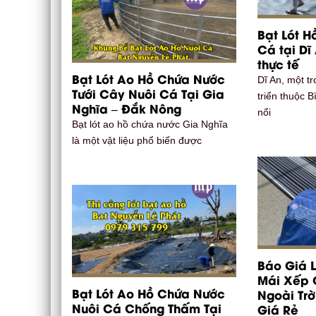
Bạt Lót 
Cá tại Dĩ 
thực tế
Bạt Lót Ao Hồ Chứa Nước
Dĩ An, một t
Tưới Cây Nuôi Cá Tại Gia
triển thuộc 
Nghĩa – Đắk Nông
nổi
Bạt lót ao hồ chứa nước Gia Nghĩa
là một vật liệu phổ biến được
Báo Giá 
Mái Xếp 
Bạt Lót Ao Hồ Chứa Nước
Ngoài Trờ
Nuôi Cá Chống Thấm Tại
Giá Rẻ