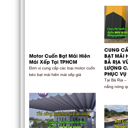
CUNG CẤ
Motor Cuốn Bạt Mái Hiên
BẠT MÁI H
Mái Xếp Tại TPHCM
BÀ RỊA V
LƯỢNG CA
Đơn vị cung cấp các loại motor cuốn
PHỤC VỤ 
kéo bạt mái hiên mái xếp giá
Tại Bà Rịa –
nắng nóng q