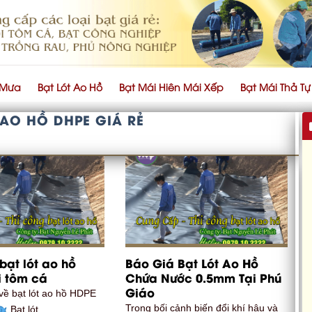
 Mưa
Bạt Lót Ao Hồ
Bạt Mái Hiên Mái Xếp
Bạt Mái Thả T
 AO HỒ DHPE GIÁ RẺ
bạt lót ao hồ
Báo Giá Bạt Lót Ao Hồ
i tôm cá
Chứa Nước 0.5mm Tại Phú
Giáo
 về bạt lót ao hồ HDPE
Trong bối cảnh biến đổi khí hậu và
Bạt lót