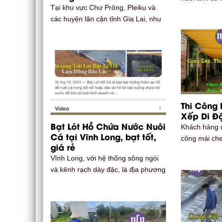
Tại khu vực Chư Prông, Pleiku và
các huyện lân cận tỉnh Gia Lai, nhu
Thi Công 
Xếp Di Đ
Bạt Lót Hồ Chứa Nước Nuôi
Khách hàng đ
Cá tại Vĩnh Long, bạt tốt,
công mái che
giá rẻ
Vĩnh Long, với hệ thống sông ngòi
và kênh rạch dày đặc, là địa phương