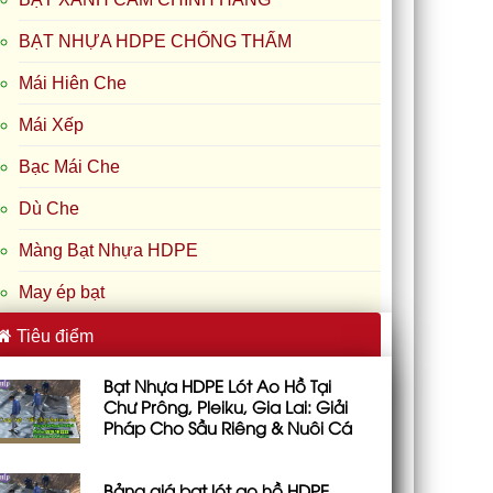
BẠT NHỰA HDPE CHỐNG THẤM
Mái Hiên Che
Mái Xếp
Bạc Mái Che
Dù Che
Màng Bạt Nhựa HDPE
May ép bạt
Tiêu điểm
Bạt Nhựa HDPE Lót Ao Hồ Tại
Chư Prông, Pleiku, Gia Lai: Giải
Pháp Cho Sầu Riêng & Nuôi Cá
Bảng giá bạt lót ao hồ HDPE