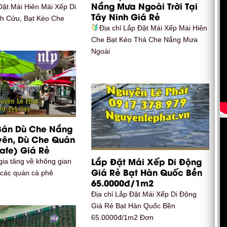
Nắng Mưa Ngoài Trời Tại
Đặt Mái Hiên Mái Xếp Di
Tây Ninh Giá Rẻ
nh Cửu, Bạt Kéo Che
Địa chỉ Lắp Đặt Mái Xếp Mái Hiên
Che Bạt Kéo Thả Che Nắng Mưa
Ngoài
Bán Dù Che Nắng
Uyên, Dù Che Quán
afe) Giá Rẻ
Lắp Đặt Mái Xếp Di Động
gia tăng về không gian
Giá Rẻ Bạt Hàn Quốc Bền
i các quán cà phê
65.0000đ/1m2
Địa chỉ Lắp Đặt Mái Xếp Di Động
Giá Rẻ Bạt Hàn Quốc Bền
65.0000đ/1m2 Đơn