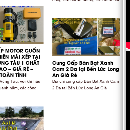
P MOTOR CUỐN
IÊN MÁI XẾP TẠI
ŨNG TÀU | CHẤT
Cung Cấp Bán Bạt Xanh
O – GIÁ RẺ –
Cam 2 Da tại Bến Lức Long
TOÀN TỈNH
An Giá Rẻ
 Vũng Tàu, với khí hậu
Địa chỉ cung cấp Bán Bạt Xanh Cam
uanh năm, các công
2 Da tại Bến Lức Long An Giá