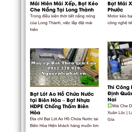
Mái Hiên Mái Xếp, Bạt Kéo
Bạt Mái X
Che Nắng Tại Long Thành
Phước
Trong điều kiện thời tiết nắng nóng
Motor kéo bạ
của Long Thành, việc lắp đặt mái
công nghệ ti
hiên
Thi Công
Định Quá
Bạt Lót Ao Hồ Chứa Nước
Nai
tại Biên Hòa – Bạt Nhựa
HDPE Chống Thấm Biên
Mái Che 
Hòa
Xuân Lộc | 
Địa chỉ Bạt Lót Ao Hồ Chứa Nước tại
Gía
Biên Hòa Hiện khách hàng muốn tìm