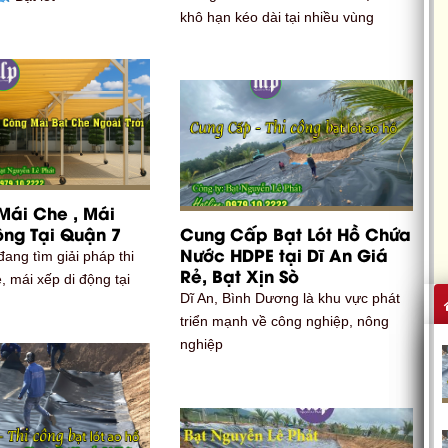
khô hạn kéo dài tại nhiều vùng
Mái Che , Mái
ộng Tại Quận 7
Cung Cấp Bạt Lót Hồ Chứa
Nước HDPE tại Dĩ An Giá
ang tìm giải pháp thi
Rẻ, Bạt Xịn Sò
, mái xếp di động tại
Dĩ An, Bình Dương là khu vực phát
triển mạnh về công nghiệp, nông
nghiệp